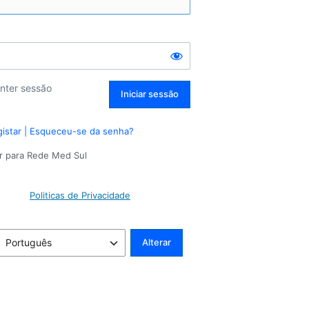
nter sessão
istar
|
Esqueceu-se da senha?
r para Rede Med Sul
Politicas de Privacidade
dioma