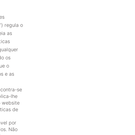
es
) regula o
eia as
ticas
qualquer
do os
ue o
s e as
contra-se
lica-lhe
o website
ticas de
vel por
dos. Não