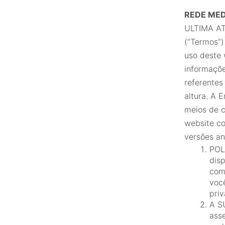
REDE MED
ULTIMA AT
(“Termos”)
uso deste 
informaçõe
referentes
altura. A 
meios de 
website co
versões an
POL
disp
como
voc
pri
A S
ass