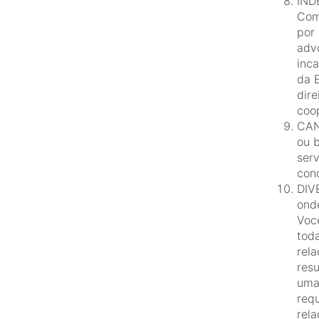
IND
Comp
por 
advo
inca
da 
dire
coo
CAN
ou 
serv
con
DIV
onde
Voc
tod
rel
res
uma
requ
rel