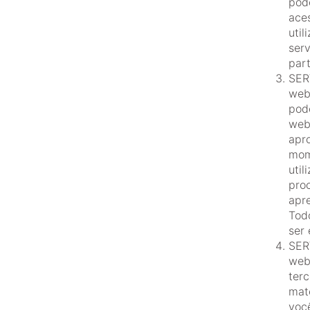
pod
ace
util
ser
part
SER
webs
pode
web
apr
mom
uti
pro
apr
Tod
ser
SER
web
terc
mate
voc