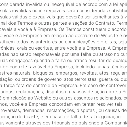
considerada inválida ou inexequível de acordo com a lei apli
sulas inválidas ou inexequíveis serão consideradas substitu
usulas válidas e exequíveis que deverão ser semelhantes à 
ginal dos Termos e outras partes e seções do Contrato. Ter
icáveis a você e à Empresa. Os Termos constituem o acordo 
re você e a Empresa em relação ao desfrute do Website e 
stituem todos os anteriores ou comunicações e ofertas, sej
rônicas, orais ou escritas, entre você e a Empresa. A Empre
liadas não serão responsáveis por uma falha ou atraso no c
suas obrigações quando a falha ou atraso resultar de qualq
 do controle razoável da Empresa, incluindo falhas técnica
stres naturais, bloqueios, embargos, revoltas, atos, regula
slação. ou ordens de governo, atos terroristas, guerra ou qu
a força fora do controle da Empresa. Em caso de controvér
andas, reclamações, disputas ou causas de ação entre a E
ê em relação ao Website ou outros assuntos relacionados, o
mos, você e a Empresa concordam em tentar resolver tais
trovérsias, demandas, reclamações, disputas , ou causas de
ociação de boa-fé, e em caso de falha de tal negociação,
lusivamente através dos tribunais do país onde a Companhi