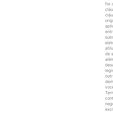
for 
cláu
clá
ori
apl
ent
sub
elet
afi
de 
além
desa
legi
outr
dem
voc
Ter
con
neg
exc