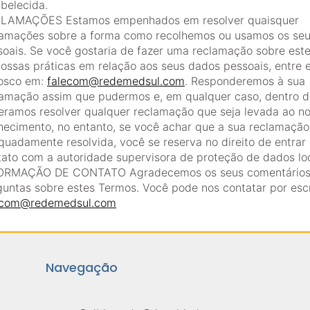
belecida.
LAMAÇÕES Estamos empenhados em resolver quaisquer
lamações sobre a forma como recolhemos ou usamos os se
soais. Se você gostaria de fazer uma reclamação sobre est
nossas práticas em relação aos seus dados pessoais, entre 
osco em:
falecom@redemedsul.com
. Responderemos à sua
lamação assim que pudermos e, em qualquer caso, dentro d
eramos resolver qualquer reclamação que seja levada ao n
hecimento, no entanto, se você achar que a sua reclamação
quadamente resolvida, você se reserva no direito de entrar
tato com a autoridade supervisora de proteção de dados loc
ORMAÇÃO DE CONTATO Agradecemos os seus comentários
guntas sobre estes Termos. Você pode nos contatar por esc
ecom@redemedsul.com
Navegação