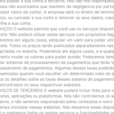
erá passar a sua conta a terceiros. Nós não nos responsabi
ssos não autorizados que resultem de negligencia por parte
izador (dono da conta). A empresa está no direito de termin
viço, ou cancelar a sua conta e remover os seus dados, cas
ilhe a sua conta.
VIÇOS O website permite que você use os serviços disponí
ite. Não poderá utilizar esses serviços com propósitos ileg
remos em alguns casos, estipular um valor para poder utili
site. Todos os preços serão publicados separadamente nas
opriadas no website. Poderemos em alguns casos, e a qual
ento mudar os valores para poder aceder. Poderemos ta
lizar sistemas de processamento de pagamentos que terão t
cessamento de pagamentos. Algumas dessas taxas poderão
esentadas quando você escolher um determinado meio de 
os os detalhes sobre as taxas desses sistema de pagament
 encontrados no seus respectivos websites.
VIÇOS DE TERCEIROS O website poderá incluir links para o
sites, aplicações ou plataformas. Nós não controlamos os 
eiros, e não seremos responsáveis pelos conteúdos e outro 
riais incluídos nesses websites. Nós deixamos esses dispo
ê e mantemos todos os nossos serviços e funcionalidades n