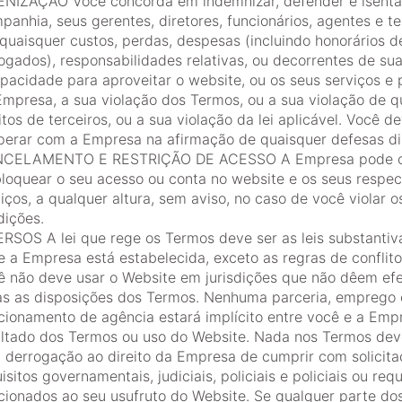
ENIZAÇÃO Você concorda em indemnizar, defender e isenta
anhia, seus gerentes, diretores, funcionários, agentes e te
quaisquer custos, perdas, despesas (incluindo honorários d
gados), responsabilidades relativas, ou decorrentes de sua
pacidade para aproveitar o website, ou os seus serviços e
Empresa, a sua violação dos Termos, ou a sua violação de q
itos de terceiros, ou a sua violação da lei aplicável. Você d
perar com a Empresa na afirmação de quaisquer defesas di
CELAMENTO E RESTRIÇÃO DE ACESSO A Empresa pode c
bloquear o seu acesso ou conta no website e os seus respec
iços, a qualquer altura, sem aviso, no caso de você violar 
dições.
ERSOS A lei que rege os Termos deve ser as leis substantiv
 a Empresa está estabelecida, exceto as regras de conflito 
ê não deve usar o Website em jurisdições que não dêem efe
as as disposições dos Termos. Nenhuma parceria, emprego 
acionamento de agência estará implícito entre você e a Em
ultado dos Termos ou uso do Website. Nada nos Termos dev
 derrogação ao direito da Empresa de cumprir com solicita
isitos governamentais, judiciais, policiais e policiais ou requ
acionados ao seu usufruto do Website. Se qualquer parte d