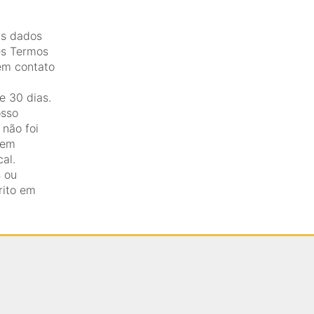
us dados
es Termos
em contato
e 30 dias.
osso
 não foi
 em
al.
 ou
rito em