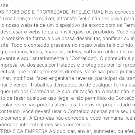
site.
S PROIBIDOS E PROPRIEDADE INTELECTUAL Nós concede
 uma licença revogável, intransferível e não exclusiva para
r o nosso website de um dispositivo de acordo com os Term
deve usar o website para fins ilegais, ou proibidos. Você n
 o website de forma a que possa desabilitar, danificar ou in
ite. Todo o conteúdo presente no nosso website incluindo 
go, gráficos, logos, imagens, vídeos, software utilizados no
ravante e aqui anteriormente o “Conteúdo”). O conteúdo é 
empresa, ou dos seus contratados e protegidos por lei (pro
lectual) que protegem esses direitos. Você não pode publica
ilhar, modificar, fazer engenharia reversa, participar da tra
riar e vender trabalhos derivados, ou de qualquer forma us
lquer um dos Conteúdos. A sua utilização do website não lh
ito de fazer qualquer uso ilegal e não permitido do Conteú
icular, você não poderá alterar os direitos de propriedade 
Conteúdo. Você deverá usar o Conteúdo apenas para seu us
ão comercial. A Empresa não concede a você nenhuma lice
riedade intelectual dos seus conteúdos.
ERIAIS DA EMPRESA Ao publicar, enviar, submeter, ou efet