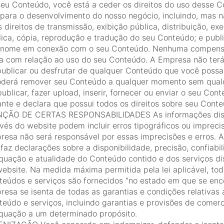
seu Conteúdo, você está a ceder os direitos do uso desse 
 para o desenvolvimento do nosso negócio, incluindo, mas n
s direitos de transmissão, exibição pública, distribuição, ex
lica, cópia, reprodução e tradução do seu Conteúdo; e publ
 nome em conexão com o seu Conteúdo. Nenhuma compens
a com relação ao uso do seu Conteúdo. A Empresa não terá
publicar ou desfrutar de qualquer Conteúdo que você possa
oderá remover seu Conteúdo a qualquer momento sem qualq
ublicar, fazer upload, inserir, fornecer ou enviar o seu Con
nte e declara que possui todos os direitos sobre seu Conte
NÇÃO DE CERTAS RESPONSABILIDADES As informações dis
vés do website podem incluir erros tipográficos ou impreci
resa não será responsável por essas imprecisões e erros. 
faz declarações sobre a disponibilidade, precisão, confiabil
quação e atualidade do Conteúdo contido e dos serviços di
ebsite. Na medida máxima permitida pela lei aplicável, tod
teúdos e serviços são fornecidos “no estado em que se enc
esa se isenta de todas as garantias e condições relativas 
eúdo e serviços, incluindo garantias e provisões de comerc
quação a um determinado propósito.