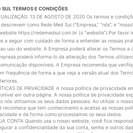
 SUL TERMOS E CONDIÇÕES
UALIZAÇÃO: 13 DE AGOSTO DE 2020 Os termos e condiçõ
 descrevem como Rede Med Sul (“Empresa,” “nós”, e “nosso”
website https://redemedsul.com.br (o “website”).Por favor l
s a seguir com cuidado de forma a entender as nossas pra
 ao uso do website. A Empresa poderá alterar os Termos a 
Empresa poderá informa-lo da alteração dos Termos utilizan
comunicação disponíveis. A Empresa recomenda que verifiq
m frequência de forma a que veja a versão atual dos Termo
teriores.
ÍTICAS DE PRIVACIDADE A nossa política de privacidade en
onível em outra página. A nossa política de privacidade exp
 nós utilizamos os seus dados pessoais. Ao utilizar o noss
ê reconhece que tem conhecimento e aceitas as nossas polí
vacidade e da forma como processamos os seus dados.
UA CONTA Quando usa o nosso website, você fica responsá
egurar a confidencialidade da sua conta, senha e outros da