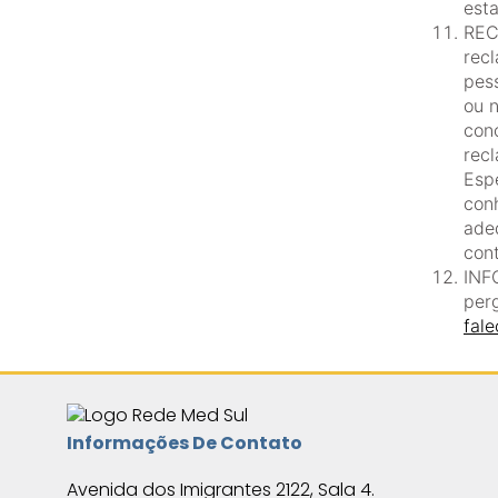
esta
REC
rec
pes
ou 
con
rec
Esp
con
ade
con
INF
per
fal
Informações De Contato
Avenida dos Imigrantes 2122, Sala 4.