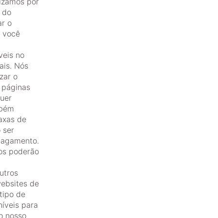
lizamos por
 do
ar o
o você
veis no
ais. Nós
zar o
 páginas
quer
mbém
axas de
 ser
pagamento.
os poderão
utros
websites de
tipo de
níveis para
o nosso