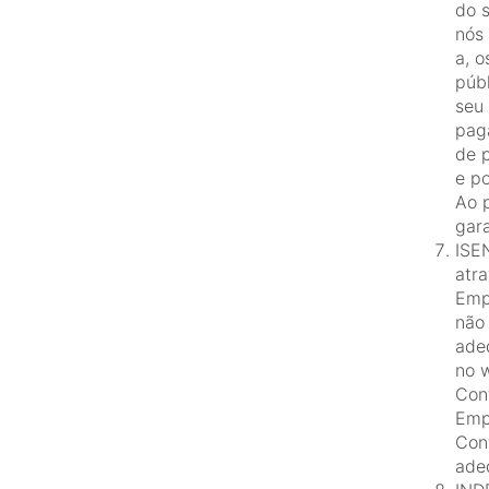
do 
nós
a, o
púb
seu
pag
de 
e p
Ao p
gara
ISE
atra
Emp
não 
ade
no w
Con
Empr
Cont
ade