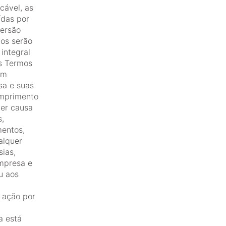
cável, as
ídas por
versão
mos serão
integral
os Termos
am
sa e suas
umprimento
uer causa
s,
mentos,
alquer
sias,
mpresa e
u aos
 ação por
a está