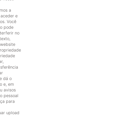
mos a
 aceder e
os. Você
ão pode
terferir no
texto,
 website
propriedade
priedade
r,
nsferência
ar
e dá o
do e, em
ou avisos
o pessoal
nça para
uar upload