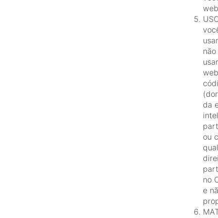
web
USO
você
usa
não 
usar
webs
códi
(do
da 
inte
part
ou c
qua
dire
part
no 
e n
prop
MAT