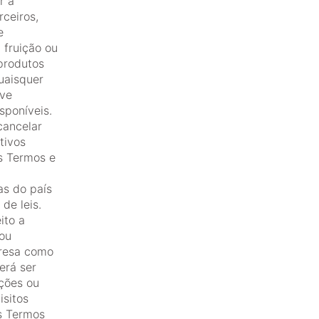
r a
rceiros,
e
 fruição ou
 produtos
uaisquer
eve
sponíveis.
ancelar
tivos
os Termos e
as do país
de leis.
ito a
ou
presa como
erá ser
ções ou
isitos
os Termos