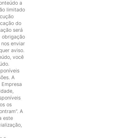
Conteúdo a
ão limitado
ecução
icação do
ação será
 obrigação
 nos enviar
uer aviso.
teúdo, você
údo.
poníveis
sões. A
A Empresa
idade,
sponíveis
os os
ontram”. A
a este
ialização,