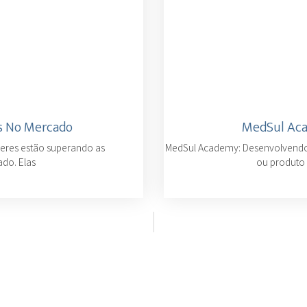
s No Mercado
MedSul Aca
eres estão superando as
MedSul Academy: Desenvolvendo 
ado. Elas
ou produto