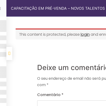
r
Seg - Sex: 8:00 - 18:00
CAPACITAÇÃO EM PRÉ-VENDA – NOVOS TALENTOS
o
This content is protected, please
login
and enrol
m Somos
 Sul Academy
 Conosco
Deixe um comentári
O seu endereço de email não será pu
o
com
*
Comentário
*
m Somos