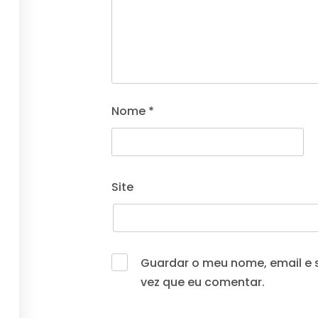
 Sul Academy
 Conosco
ENDA – NOVOS TALENTOS
Nome
*
Navegação
Site
Politicas de Privacidade
Termos de Uso
Guardar o meu nome, email e 
vez que eu comentar.