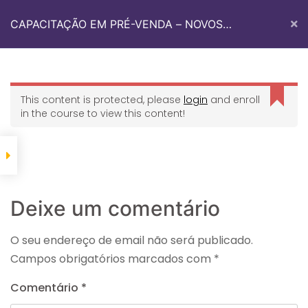
CAPACITAÇÃO EM PRÉ-VENDA – NOVOS
TALENTOS
Quem Somos
Med Sul Academy
Fale Conosco
This content is protected, please
login
and enroll
in the course to view this content!
Início
Med Sul Academy
CAPACITAÇÃO EM PRÉ-VENDA – NOVOS TALENTOS
Deixe um comentário
O seu endereço de email não será publicado.
Campos obrigatórios marcados com
*
Informações De Contato
Comentário
*
Avenida dos Imigrantes 2122, Sala 4.