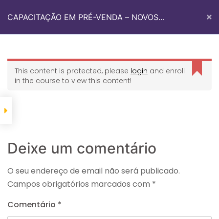
CAPACITAÇÃO EM PRÉ-VENDA – NOVOS
TALENTOS
Quem Somos
Med Sul Academy
Fale Conosco
This content is protected, please
login
and enroll
in the course to view this content!
Início
Med Sul Academy
CAPACITAÇÃO EM PRÉ-VENDA – NOVOS TALENTOS
Deixe um comentário
O seu endereço de email não será publicado.
Campos obrigatórios marcados com
*
Informações De Contato
Comentário
*
Avenida dos Imigrantes 2122, Sala 4.