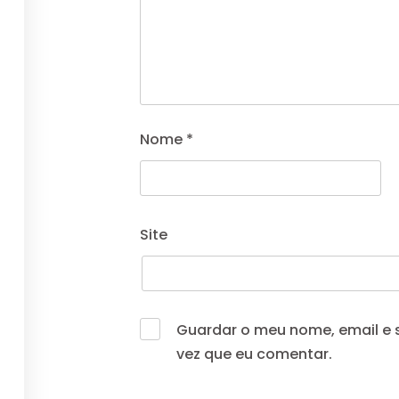
 Sul Academy
 Conosco
ENDA – NOVOS TALENTOS
Nome
*
Navegação
Site
Politicas de Privacidade
Termos de Uso
Guardar o meu nome, email e 
vez que eu comentar.