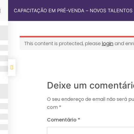
br
Seg - Sex: 8:00 - 18:00
CAPACITAÇÃO EM PRÉ-VENDA – NOVOS TALENTOS
o
This content is protected, please
login
and enrol
m Somos
 Sul Academy
 Conosco
Deixe um comentári
O seu endereço de email não será pu
o
com
*
Comentário
*
m Somos