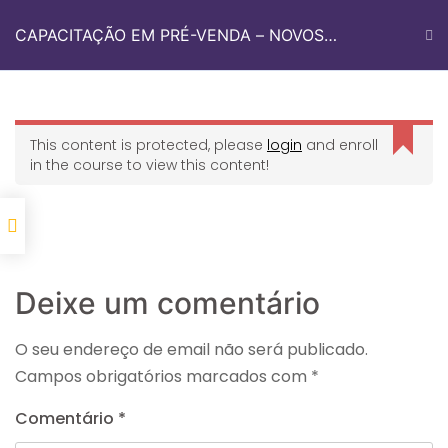
CAPACITAÇÃO EM PRÉ-VENDA – NOVOS
TALENTOS
Quem Somos
Med Sul Academy
Fale Conosco
This content is protected, please
login
and enroll
in the course to view this content!
Início
Med Sul Academy
CAPACITAÇÃO EM PRÉ-VENDA – NOVOS TALENTOS
Deixe um comentário
O seu endereço de email não será publicado.
Campos obrigatórios marcados com
*
Informações De Contato
Comentário
*
Avenida dos Imigrantes 2122, Sala 4.