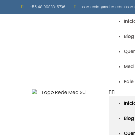
+55 48 99833-5736
comercial@redemedsul.com.
Inici
Blog
Que
Med
Fale
Inici
Blog
Que