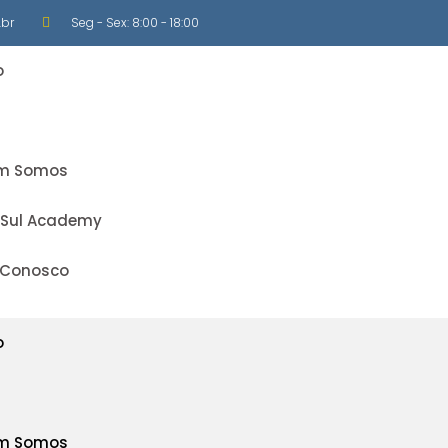
br
Seg - Sex: 8:00 - 18:00
o
m Somos
 Sul Academy
 Conosco
o
m Somos