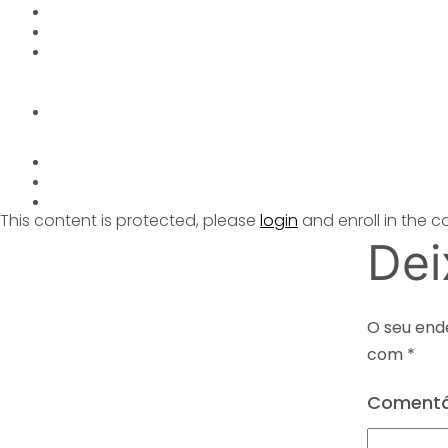
This content is protected, please
login
and enroll in the c
Dei
O seu end
com
*
Comentá