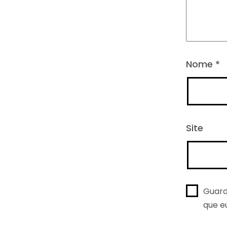
Nome
*
Site
Guard
que e