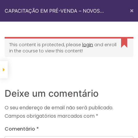
CAPACITAÇÃO EM PRÉ-VENDA – NOVOS
TALENTOS
Quem Somos
Med Sul Academy
Fale Conosco
This content is protected, please
login
and enroll
in the course to view this content!
Início
Med Sul Academy
CAPACITAÇÃO EM PRÉ-VENDA – NOVOS TALENTOS
Deixe um comentário
O seu endereço de email não será publicado.
Campos obrigatórios marcados com
*
Informações De Contato
Comentário
*
Avenida dos Imigrantes 2122, Sala 4.