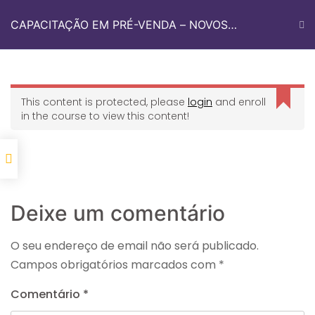
CAPACITAÇÃO EM PRÉ-VENDA – NOVOS
TALENTOS
Quem Somos
Med Sul Academy
Fale Conosco
This content is protected, please
login
and enroll
in the course to view this content!
Início
Med Sul Academy
CAPACITAÇÃO EM PRÉ-VENDA – NOVOS TALENTOS
Deixe um comentário
O seu endereço de email não será publicado.
Campos obrigatórios marcados com
*
Informações De Contato
Comentário
*
Avenida dos Imigrantes 2122, Sala 4.