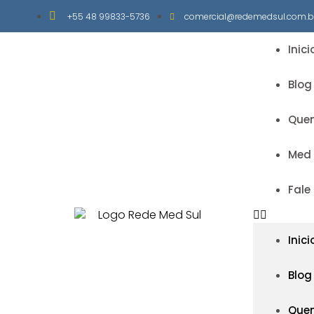
+55 48 99833-5736
comercial@redemedsul.com.b
Inici
Blog
Que
Med
Fale
Inici
Blog
Que