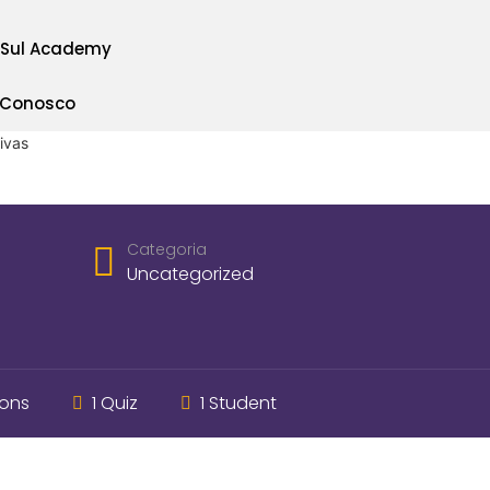
 Sul Academy
 Conosco
ivas
Categoria
Uncategorized
sons
1 Quiz
1 Student