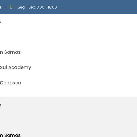
r
Seg - Sex: 8:00 - 18:00
o
m Somos
 Sul Academy
 Conosco
o
m Somos